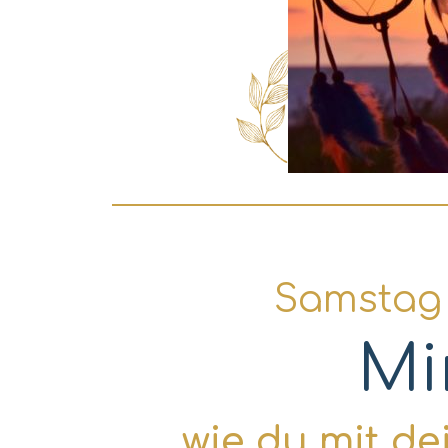
Samstag d
Mi
...wie du mit 