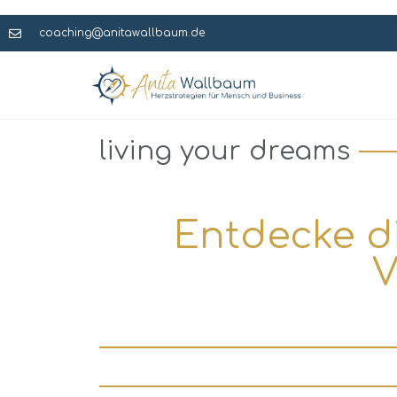
coaching@anitawallbaum.de
living your dreams
Entdecke d
V