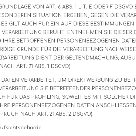
UNDLAGE VON ART. 6 ABS. 1 LIT. E ODER F DSGVO 
 BESONDEREN SITUATION ERGEBEN, GEGEN DIE VE
ES GILT AUCH FÜR EIN AUF DIESE BESTIMMUNGEN G
 VERARBEITUNG BERUHT, ENTNEHMEN SIE DIESER
R IHRE BETROFFENEN PERSONENBEZOGENEN DATEN 
IGE GRÜNDE FÜR DIE VERARBEITUNG NACHWEISEN,
VERARBEITUNG DIENT DER GELTENDMACHUNG, AUS
H ART. 21 ABS. 1 DSGVO).
ATEN VERARBEITET, UM DIREKTWERBUNG ZU BETRE
 VERARBEITUNG SIE BETREFFENDER PERSONENBEZ
CH FÜR DAS PROFILING, SOWEIT ES MIT SOLCHER 
 IHRE PERSONENBEZOGENEN DATEN ANSCHLIESSE
UCH NACH ART. 21 ABS. 2 DSGVO).
ufsichts­behörde